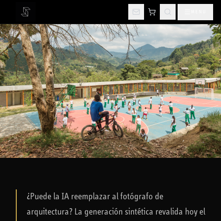
MENU
INICIO
BLOG
FLUJO DE TRABAJO
LA INTELIGENCIA ARTIFICIAL FRENTE A LA ARQUITECTURA VIVA
¿Puede la IA reemplazar al fotógrafo de
arquitectura? La generación sintética revalida hoy el
FLUJO DE TRABAJO