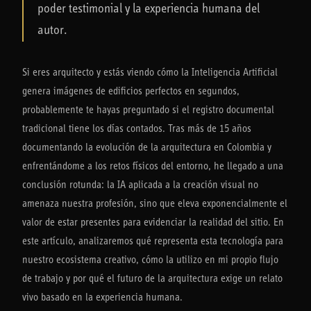
La Inteligencia Artificial
poder testimonial y la experiencia humana del
frente a la Arquitectura Viva
autor.
Por
Alejandro Arango
·
1 de julio de 2026
·
5
min de lectura
Si eres arquitecto y estás viendo cómo la Inteligencia Artificial
genera imágenes de edificios perfectos en segundos,
probablemente te hayas preguntado si el registro documental
tradicional tiene los días contados. Tras más de 15 años
documentando la evolución de la arquitectura en Colombia y
enfrentándome a los retos físicos del entorno, he llegado a una
conclusión rotunda: la IA aplicada a la creación visual no
amenaza nuestra profesión, sino que eleva exponencialmente el
valor de estar presentes para evidenciar la realidad del sitio. En
este artículo, analizaremos qué representa esta tecnología para
nuestro ecosistema creativo, cómo la utilizo en mi propio flujo
de trabajo y por qué el futuro de la arquitectura exige un relato
vivo basado en la experiencia humana.