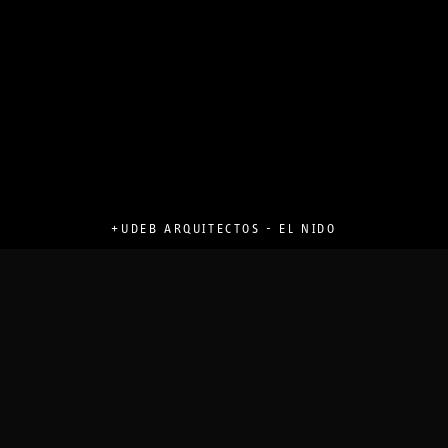
+UDEB ARQUITECTOS - EL NIDO
PROYECTOS
DOCUMENTADOS
TODOS
ARQUITECTURA PRIVADA
ARQUITECTURA PÚBLICA