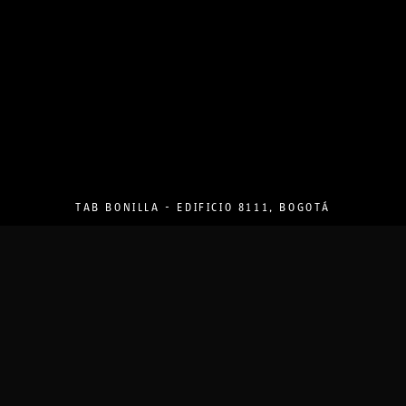
TAB BONILLA - EDIFICIO 8111, BOGOTÁ
PROYECTOS
DOCUMENTADOS
TODOS
ARQUITECTURA PRIVADA
ARQUITECTURA PÚBLICA