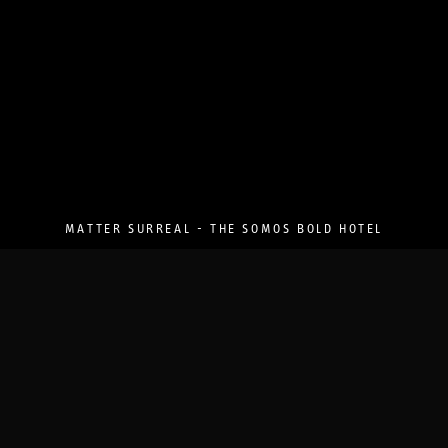
MATTER SURREAL - THE SOMOS BOLD HOTEL
PROYECTOS
DOCUMENTADOS
TODOS
ARQUITECTURA PRIVADA
ARQUITECTURA PÚBLICA