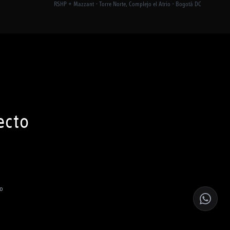
RSHP + Mazzant - Torre Norte, Complejo el Atrio - Bogotá DC
ecto
co