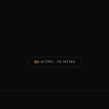
6.017797
,
-75.767260