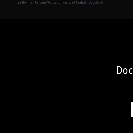
tab Bonilla - Campus Vertical Universidad Central - Bogotá DC
Doc