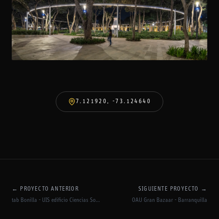
7.121920
,
-73.124640
←
PROYECTO ANTERIOR
SIGUIENTE PROYECTO
→
tab Bonilla - UIS edificio Ciencias Sociales - Bucaramaga, Santander
OAU Gran Bazaar - Barranquilla